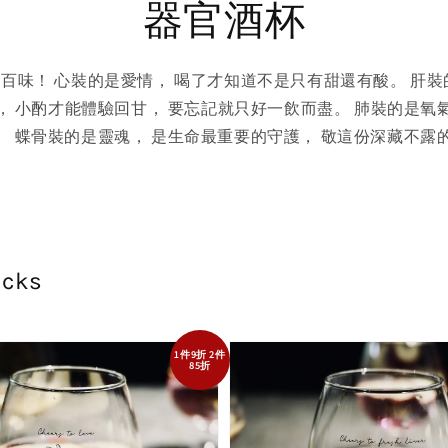
器官酒杯
百味！ 心裝的是愛情， 喝了才知道不是只有甜還有酸。 肝裝
， 小酌才能體驗回甘， 要忘記就只好一飲而盡。 肺裝的是氧
。 蝶骨裝的是靈魂， 是生命最重要的守護， 敬這份深藏不露
ocks
1件9折 2件
85折