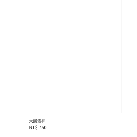
大腦酒杯
Regular
NT$ 750
price