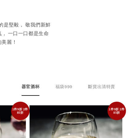
的是堅毅， 敬我們新鮮
氣， 一口一口都是生命
的美麗！
器官酒杯
福袋999
斷貨出清特賣
1件9折 2件
1件9折 2件
85折
85折