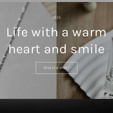
2026
Life with a warm
heart and smile
Give it a shot !