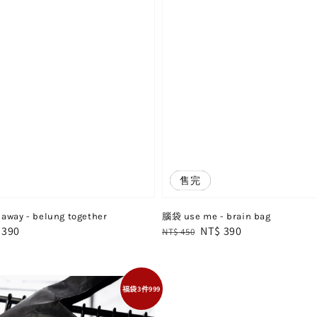
優惠
售完
away - belung together
腦袋 use me - brain bag
e
 390
Regular
Sale
NT$ 390
NT$ 450
e
price
price
福袋3件999