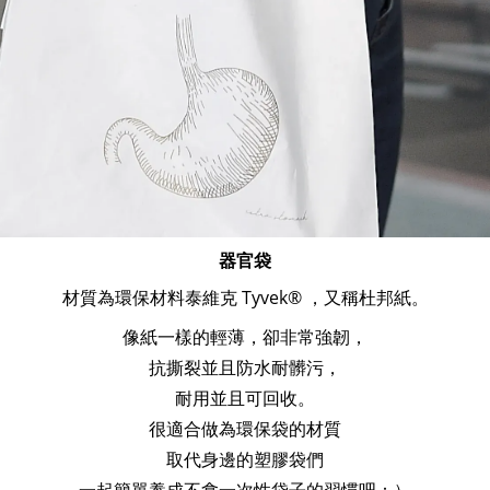
器官袋
材質為環保材料泰維克 Tyvek® ，又稱杜邦紙。
像紙一樣的輕薄，卻非常強韌，
抗撕裂並且防水耐髒污，
耐用並且可回收。
很適合做為環保袋的材質
取代身邊的塑膠袋們
一起簡單養成不拿一次性袋子的習慣吧：）