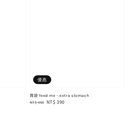
優惠
胃袋 feed me - extra stomach
Regular
Sale
NT$ 390
NT$ 450
price
price