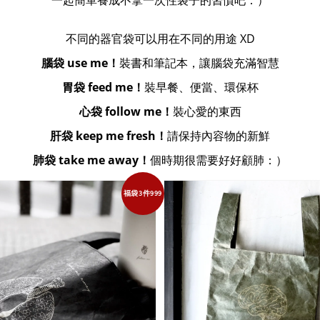
不同的器官袋可以用在不同的用途 XD
腦袋 use me！
裝書和筆記本，讓腦袋充滿智慧
胃袋 feed me！
裝早餐、便當、環保杯
心袋 follow me！
裝心愛的東西
肝袋 keep me fresh！
請保持內容物的新鮮
肺袋 take me away！
個時期很需要好好顧肺：）
福袋3件999