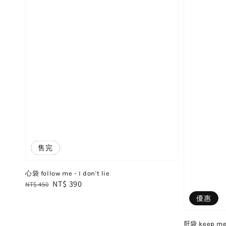
優惠
售完
心袋 follow me - I don't lie
Regular
Sale
NT$ 390
NT$ 450
price
price
優惠
肝袋 keep me 