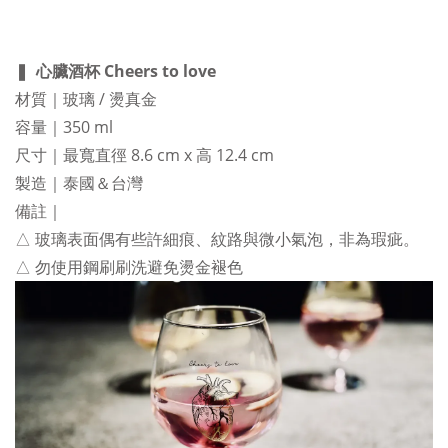
❚
心臟酒杯 Cheers to love
材質｜玻璃 / 燙真金
容量｜350 ml
尺寸｜最寬直徑 8.6 cm x 高 12.4 cm
製造｜泰國＆台灣
備註｜
△ 玻璃表面偶有些許細痕、紋路與微小氣泡，
非為瑕疵。
△ 勿使用鋼刷刷洗避免燙金褪色