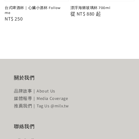
台式啤酒杯｜心臟小酒杯 Follow
漂浮海獺玻璃杯 700ml
me
Regular
從
NT$ 880
起
Regular
NT$ 250
price
price
關於我們
品牌故事｜About Us
媒體報導｜Media Coverage
推薦我們｜Tag Us @milx.tw
聯絡我們