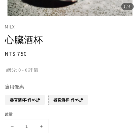
1
/6
MILX
心臟酒杯
Regular
NT$ 750
price
總分:
0
-
0
評價
適用優惠
器官酒杯2件85折
器官酒杯1件95折
數量