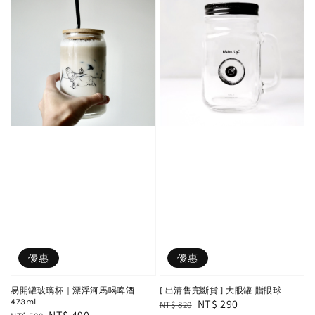
優惠
優惠
易開罐玻璃杯｜漂浮河馬喝啤酒
[ 出清售完斷貨 ] 大眼罐 贈眼球
473ml
Regular
Sale
NT$ 290
NT$ 820