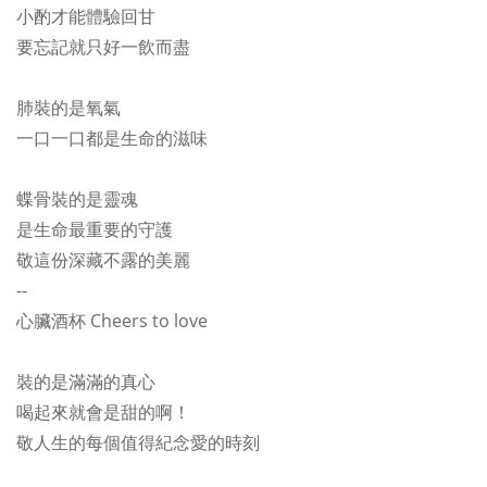
小酌才能體驗回甘
要忘記就只好一飲而盡
肺裝的是氧氣
一口一口都是生命的滋味
蝶骨裝的是靈魂
是生命最重要的守護
敬這份深藏不露的美麗
--
心臟酒杯 Cheers to love
裝的是滿滿的真心
喝起來就會是甜的啊！
敬人生的每個值得紀念愛的時刻