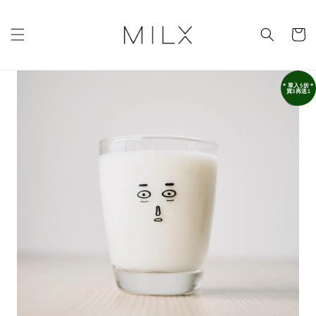
＊單入5折＊
買3再送1