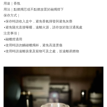
用途｜香氛
用法｜點燃燭芯或不點燃放置於融燭燈下
保存方式｜
◖保存時請收入盒中，避免香氣揮發與避免灰塵
◖避免陽光直接曝曬，遠離火源，請存放於陰涼通風處
注意事項｜
◖融蠟燈適用
◖使用時請勿觸碰蠟燭杯，避免高溫燙傷
◖使用時請遠離孩童及寵物可及之處，並遠離易燃物