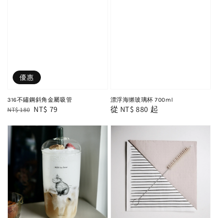
優惠
316不鏽鋼斜角金屬吸管
漂浮海獺玻璃杯 700ml
Regular
Sale
NT$ 79
Regular
從
NT$ 880
起
NT$ 180
price
price
price