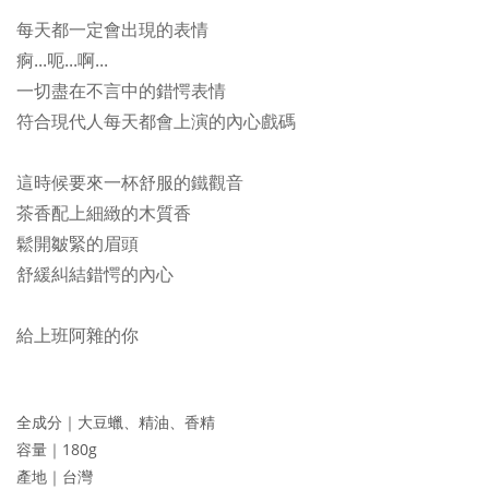
每天都一定會出現的表情
痾...呃...啊...
一切盡在不言中的錯愕表情
符合現代人每天都會上演的內心戲碼
這時候要來一杯舒服的鐵觀音
茶香配上細緻的木質香
鬆開皺緊的眉頭
舒緩糾結錯愕的內心
給上班阿雜的你
全成分｜大豆蠟、精油、香精
容量｜180g
產地｜台灣