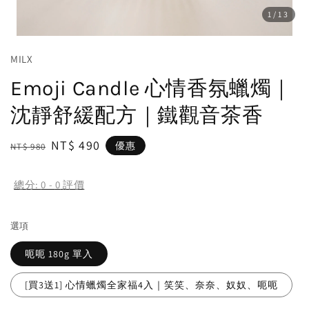
1
/13
MILX
Emoji Candle 心情香氛蠟燭｜
沈靜舒緩配方｜鐵觀音茶香
Regular
Sale
NT$ 490
優惠
NT$ 980
price
price
總分:
0
-
0
評價
選項
呃呃 180g 單入
[買3送1] 心情蠟燭全家福4入｜笑笑、奈奈、奴奴、呃呃