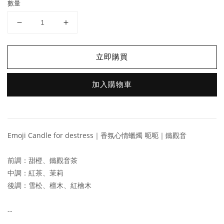
數量
立即購買
加入購物車
Emoji Candle for destress｜香氛心情蠟燭 呃呃｜鐵觀音
前調：甜橙、鐵觀音茶
中調：紅茶、茉莉
後調：雪松、檀木、紅檜木
--