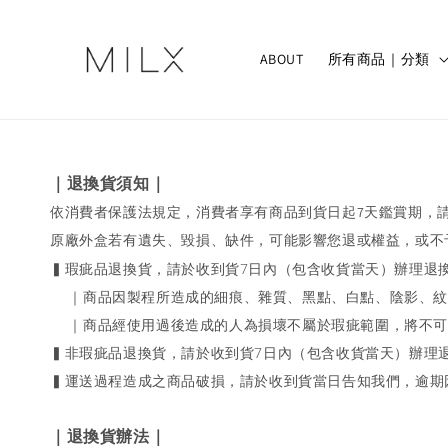
ABOUT
所有商品｜分類
｜退換貨須知｜
依消費者保護法規定，消費者享有商品到貨日起7天鑑賞期，
原廠外盒若有遺失、毀損、缺件，可能影響您退或權益，或不
▍瑕疵品退換貨，請於收到貨7日內（包含收貨當天）辦理退
｜商品因製程所造成的細痕、雜質、黑點、白點、陰影、紋
｜商品經使用過後造成的人為損壞不屬於瑕疵範圍，將不可
▍非瑕疵品退換貨，請於收到貨7日內（包含收貨當天）辦理
▍運送過程造成之商品破損，請於收到貨當日告知我們，逾期
｜退換貨辦法｜