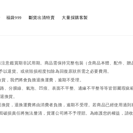
福袋999
斷貨出清特賣
大量採購客製
請注意鑑賞期非試用期。商品需保持完整包裝（含商品本體、配件、贈
予以退貨。或依毀損程度扣除為回復原狀所需之必要費用。
換貨，我們將會負擔退換運費，逾期不受理。
路、分膜線、氣泡、凹痕、表面不平整、邊緣不平整等等皆部屬瑕疵
退換貨。
退換貨，退換運費將由消費者負擔，逾期不受理。若商品已經使用過則
因破損責任將無法釐清，貨運公司將不予理賠。為維護您的權益，請