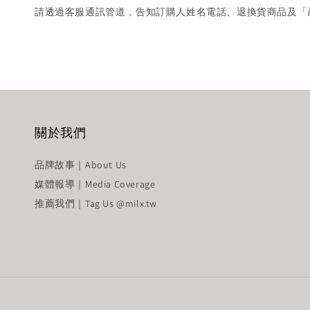
請透過客服通訊管道，告知訂購人姓名電話、退換貨商品及「
關於我們
品牌故事｜About Us
媒體報導｜Media Coverage
推薦我們｜Tag Us @milx.tw