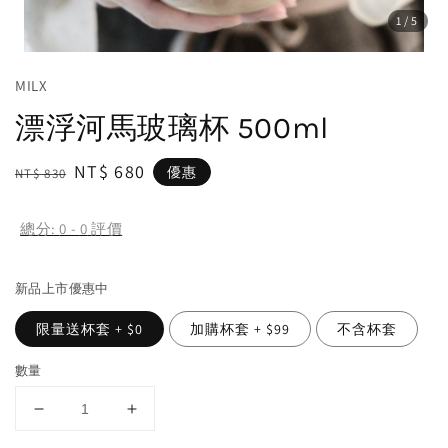
1
/5
MILX
漂浮河馬玻璃杯 500ml
Regular
Sale
NT$ 680
優惠
NT$ 830
price
price
總分:
0
-
0
評價
新品上市優惠中
限量送杯套 + $0
加購杯套 + $99
不含杯套
數量