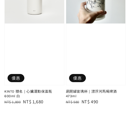
優惠
優惠
KINTO 聯名｜心臟運動保溫瓶
易開罐玻璃杯｜漂浮河馬喝啤酒
600ml 白
473ml
Regular
Sale
NT$ 1,680
Regular
Sale
NT$ 490
NT$ 1,800
NT$ 580
price
price
price
price