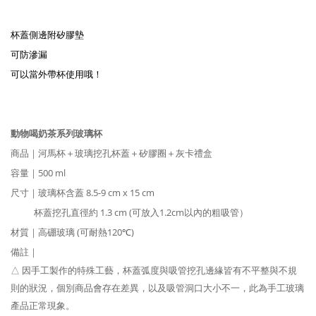
杯蓋側邊附矽膠墊
可防滲漏
可以當外帶杯使用哦！
動物喝奶茶系列玻璃杯
商品｜河馬杯＋玻璃挖孔杯蓋＋矽膠圈＋灰卡禮盒
容量｜500 ml
尺寸｜玻璃杯含蓋 8.5-9 cm x 15 cm
杯蓋挖孔直徑約 1.3 cm (可放入
1.2cm以內的
粗吸管）
材質｜高硼玻璃
(可耐熱
120
)
℃
備註｜
△ 因手工製作的特殊工藝，杯蓋弧度與吸管挖孔邊緣皆有不平整與不規
則的狀況，個別商品會存在差異，以及吸管洞口大小不一，此為手工玻璃
產品正常現象。