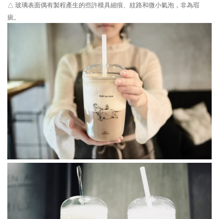
△ 玻璃表面偶有製程產生的些許模具細痕、紋路和微小氣泡，
非為瑕
疵。