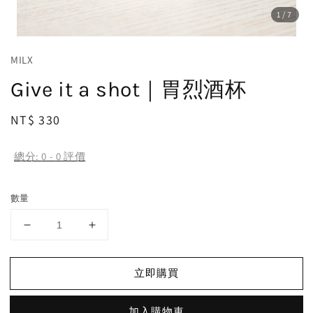
1
/7
MILX
Give it a shot｜胃烈酒杯
Regular
NT$ 330
price
總分:
0
-
0
評價
數量
立即購買
加入購物車