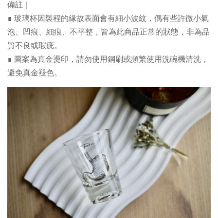
備註｜
∎ 玻璃杯因製程的緣故表面會有細小波紋，偶有些許微小氣
泡、凹痕、細痕、不平整，皆為此商品正常的狀態，非為品
質不良或瑕疵。
∎ 圖案為真金燙印，請勿使用鋼刷或頻繁使用洗碗機清洗，
避免真金褪色。