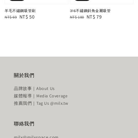
羊毛不鏽鋼吸管刷
316不鏽鋼斜角金屬吸管
Regular
Sale
NT$ 50
Regular
Sale
NT$ 79
NT$ 69
NT$ 180
price
price
price
price
關於我們
品牌故事｜About Us
媒體報導｜Media Coverage
推薦我們｜Tag Us @milx.tw
聯絡我們
milx@milxspace.com